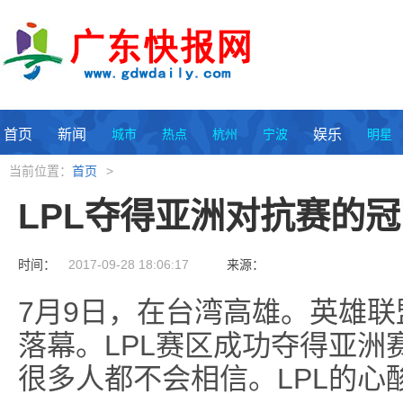
首页
新闻
城市
热点
杭州
宁波
娱乐
明星
当前位置：
首页
>
LPL夺得亚洲对抗赛的冠
时间：
2017-09-28 18:06:17
来源：
7月9日，在台湾高雄。英雄
落幕。LPL赛区成功夺得亚洲
很多人都不会相信。LPL的心