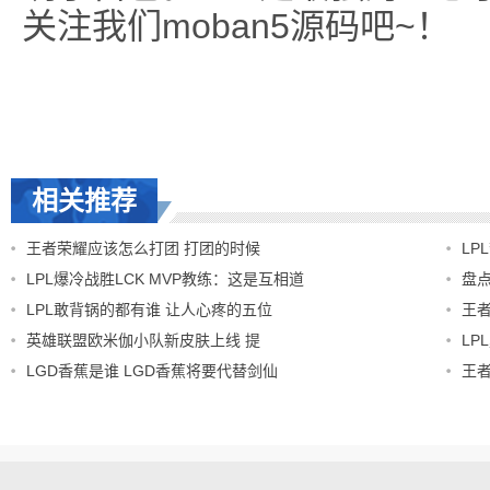
关注我们moban5源码吧~！
相关推荐
王者荣耀应该怎么打团 打团的时候
LP
LPL爆冷战胜LCK MVP教练：这是互相道
盘点
LPL敢背锅的都有谁 让人心疼的五位
王
英雄联盟欧米伽小队新皮肤上线 提
LP
LGD香蕉是谁 LGD香蕉将要代替剑仙
王