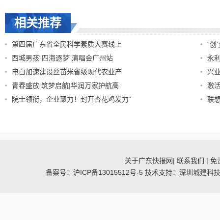
相关推荐
第四届广东省全民科学素质大赛线上
“创
西城男孩“四海逐梦”演唱会广州站
永
电白加速建设丝苗米省级现代农业产
兴业
青春盛放 筑梦启航|华润万家护航高
激
院士领衔，企业聚力！封开杏花鸡发力“
联想
关于广东快报网| 联系我们 | 免责
备案号：沪ICP备13015512号-5 技术支持：
深圳城建科